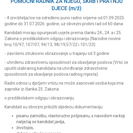
POMOĆNI RADNIK ZA NJEGU, SKRB I PRATNJU
DJECE
(m/ž)
- 4 izvršitelja/ice na određeno puno radno vrijeme od 01.09.2025.
godine do 31.07.2026. godine, uz obvezni probni rad od 60 dana
Kandidati moraju ispunjavati uvjete prema članku 24., 24. a i 25.
Zakona o predškolskom odgoju i obrazovanju (Narodne novine
broj 10/97, 107/07, 94/13, 98/19,57/22 i 101/23):
- završeno strukovno obrazovanje u trajanju od 3 godine
- utvrđenu zdravstvenu sposobnost za obavljanje poslova (Vrtić će
uputiti izabranog kandidata na utvrđivanje zdravstvene
sposobnosti za obavljanje poslova radnog mjesta).
Radni odnos u dječjem vrtiću ne može zasnovati osoba koja ima
zapreke iz članka 25. Zakona
o predškolskom odgoju i obrazovanju.
Kandidati su obvezni priložiti sljedeću dokumentaciju:
pisanu zamolbu, vlastoručno potpisanu, s navodom na koji
natječaj se kandidat javlja,
životopis,