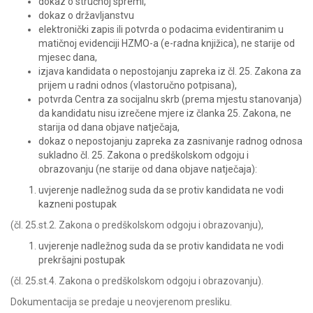
dokaz o stručnoj spremi,
dokaz o državljanstvu
elektronički zapis ili potvrda o podacima evidentiranim u
matičnoj evidenciji HZMO-a (e-radna knjižica), ne starije od
mjesec dana,
izjava kandidata o nepostojanju zapreka iz čl. 25. Zakona za
prijem u radni odnos (vlastoručno potpisana),
potvrda Centra za socijalnu skrb (prema mjestu stanovanja)
da kandidatu nisu izrečene mjere iz članka 25. Zakona, ne
starija od dana objave natječaja,
dokaz o nepostojanju zapreka za zasnivanje radnog odnosa
sukladno čl. 25. Zakona o predškolskom odgoju i
obrazovanju (ne starije od dana objave natječaja):
uvjerenje nadležnog suda da se protiv kandidata ne vodi
kazneni postupak
(čl. 25.st.2. Zakona o predškolskom odgoju i obrazovanju),
uvjerenje nadležnog suda da se protiv kandidata ne vodi
prekršajni postupak
(čl. 25.st.4. Zakona o predškolskom odgoju i obrazovanju).
Dokumentacija se predaje u neovjerenom presliku.