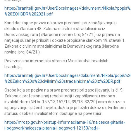
https://branitelji.gov.hr/UserDocsImages//dokumenti/Nikola//p
%20ZOHBDR%202021.pdf
Kandidat koji se poziva na pravo prednosti pri zapošljavanju u
skladu s člankom 48. Zakona o civilnim stradalnicima iz
Domovinskog rata (»Narodne novine« broj 84/21.) uz prijavu na
natječaj dužan je priložiti i dokaze propisane člankom 49. stavak 1.
Zakona o civilnim stradalnicima iz Domovinskog rata (Narodne
novine, broj 84/21.).
Poveznica na internetsku stranicu Ministarstva hrvatskih
branitelja:
https://branitelji.gov.hr/UserDocsImages/dokumenti/Nikola/po
%20Zakon%20o%20civilnim%20stradalnicima%20iz%20DR.pdf
Osoba koja se poziva na pravo prednosti pri zapošljavanju iz čl. 9.
Zakona o profesionalnoj rehabilitaciji i zapošljavanju osoba s
invaliditetom (NN br. 157/13,152/14, 39/18, 32/20) osim dokaza o
ispunjavanju traženih uvjeta, dužna je priložiti i dokaz o utvrđenom
statusu osobe s invaliditetom dostupne na poveznici:
https://mrosp.gov.hr/pristup-informaciiama-16/naicesca-pitania-
i-odgovori/naicesca-pitania-i-odgovori-12153/rad-i-