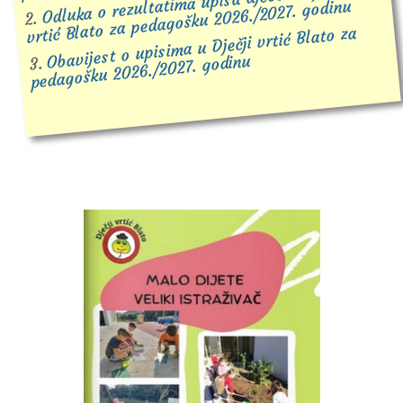
Odluka o rezultatima upisa djece u Dječji
vrtić Blato za pedagošku 2026./2027. godinu
2.
Obavijest o upisima u Dječji vrtić Blato za
pedagošku 2026./2027. godinu
3.