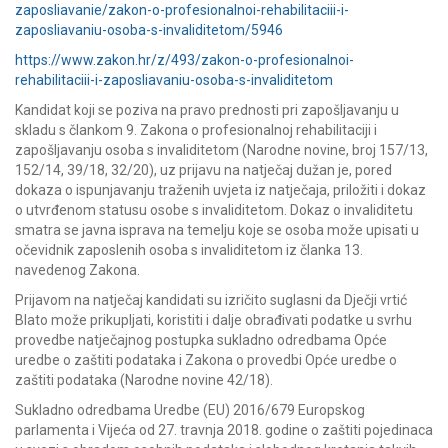
zaposliavanie/zakon-o-profesionalnoi-rehabilitaciii-i-
zaposliavaniu-osoba-s-invaliditetom/5946
https://www.zakon.hr/z/493/zakon-o-profesionalnoi-
rehabilitaciii-i-zaposliavaniu-osoba-s-invaliditetom
Kandidat koji se poziva na pravo prednosti pri zapošljavanju u
skladu s člankom 9. Zakona o profesionalnoj rehabilitaciji i
zapošljavanju osoba s invaliditetom (Narodne novine, broj 157/13,
152/14, 39/18, 32/20), uz prijavu na natječaj dužan je, pored
dokaza o ispunjavanju traženih uvjeta iz natječaja, priložiti i dokaz
o utvrđenom statusu osobe s invaliditetom. Dokaz o invaliditetu
smatra se javna isprava na temelju koje se osoba može upisati u
očevidnik zaposlenih osoba s invaliditetom iz članka 13.
navedenog Zakona.
Prijavom na natječaj kandidati su izričito suglasni da Dječji vrtić
Blato može prikupljati, koristiti i dalje obrađivati podatke u svrhu
provedbe natječajnog postupka sukladno odredbama Opće
uredbe o zaštiti podataka i Zakona o provedbi Opće uredbe o
zaštiti podataka (Narodne novine 42/18).
Sukladno odredbama Uredbe (EU) 2016/679 Europskog
parlamenta i Vijeća od 27. travnja 2018. godine o zaštiti pojedinaca