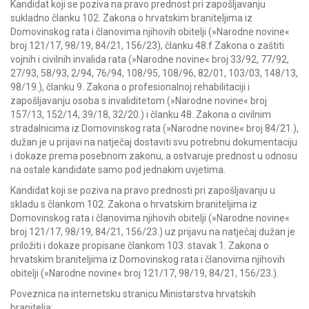
Kandidat koji se poziva na pravo prednost pri zapošljavanju
sukladno članku 102. Zakona o hrvatskim braniteljima iz
Domovinskog rata i članovima njihovih obitelji (»Narodne novine«
broj 121/17, 98/19, 84/21, 156/23), članku 48.f Zakona o zaštiti
vojnih i civilnih invalida rata (»Narodne novine« broj 33/92, 77/92,
27/93, 58/93, 2/94, 76/94, 108/95, 108/96, 82/01, 103/03, 148/13,
98/19.), članku 9. Zakona o profesionalnoj rehabilitaciji i
zapošljavanju osoba s invaliditetom (»Narodne novine« broj
157/13, 152/14, 39/18, 32/20.) i članku 48. Zakona o civilnim
stradalnicima iz Domovinskog rata (»Narodne novine« broj 84/21.),
dužan je u prijavi na natječaj dostaviti svu potrebnu dokumentaciju
i dokaze prema posebnom zakonu, a ostvaruje prednost u odnosu
na ostale kandidate samo pod jednakim uvjetima.
Kandidat koji se poziva na pravo prednosti pri zapošljavanju u
skladu s člankom 102. Zakona o hrvatskim braniteljima iz
Domovinskog rata i članovima njihovih obitelji (»Narodne novine«
broj 121/17, 98/19, 84/21, 156/23.) uz prijavu na natječaj dužan je
priložiti i dokaze propisane člankom 103. stavak 1. Zakona o
hrvatskim braniteljima iz Domovinskog rata i članovima njihovih
obitelji (»Narodne novine« broj 121/17, 98/19, 84/21, 156/23.).
Poveznica na internetsku stranicu Ministarstva hrvatskih
branitelja: