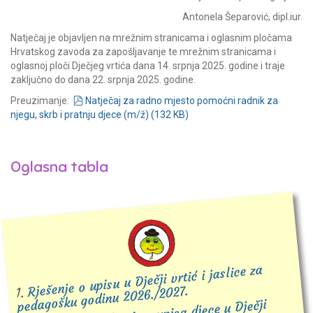
Antonela Šeparović, dipl.iur.
Natječaj je objavljen na mrežnim stranicama i oglasnim pločama
Hrvatskog zavoda za zapošljavanje te mrežnim stranicama i
oglasnoj ploči Dječjeg vrtića dana 14. srpnja 2025. godine i traje
zaključno do dana 22. srpnja 2025. godine.
pdf
Preuzimanje:
Natječaj za radno mjesto pomoćni radnik za
njegu, skrb i pratnju djece (m/ž)
(
132 KB
)
Oglasna tabla
Rješenje o upisu u Dječji vrtić i jaslice za
pedagošku godinu 2026./2027.
1.