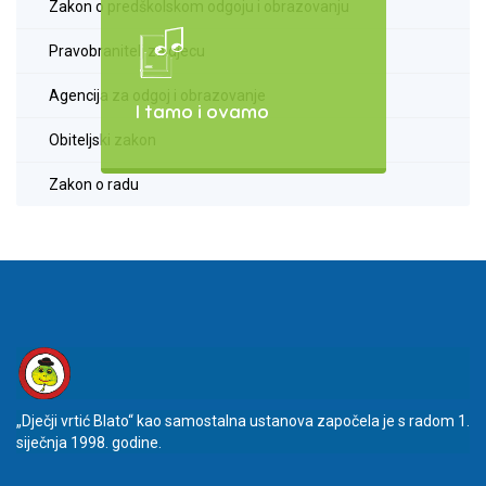
Zakon o predškolskom odgoju i obrazovanju
Pravobranitelj za djecu
Agencija za odgoj i obrazovanje
I tamo i ovamo
Obiteljski zakon
Zakon o radu
„Dječji vrtić Blato“ kao samostalna ustanova započela je s radom 1.
siječnja 1998. godine.