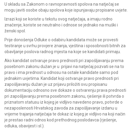
U skladu sa Zakonom o ravnopravnosti spolova na natječaj se
mogu javiti osobe obaju spolova koje ispunjavaju propisane uvjete.
Izrazi koji se koriste u tekstu ovog natječaja, a imaju rodno
značenje, koriste se neutralno i odnose se jednako na muški i
ženski spol.
Prije donošenja Odluke o odabiru kandidata može se provesti
testiranje u svrhu provjere znanja, vještina i sposobnosti bitnih za
obavljanje poslova radnog mjesta na koje se kandidati primaju.
Ako kandidat ostvaruje pravo prednosti pri zapošljavanju prema
posebnom zakonu dužan je u prijavi na natječaj pozvati se na to
pravo i ima prednost u odnosu na ostale kandidate samo pod
jednakim uvjetima. Kandidat koji ostvaruje pravo prednosti pri
zapošljavanju dužan je uz prijavu priložiti svu propisanu
dokumentaciju odnosno sve dokaze o ostvarenju prava prednosti
pri zapošljavanju prema posebnom zakonu, rješenje ili potvrda o
priznatom statusu iz kojeg je vidljivo navedeno pravo, potvrde o
nezaposlenosti Hrvatskog zavoda za zapošljavanje izdanu u
vrijeme trajanja natječaja te dokaz iz kojeg je vidljivo na koji način
je prestao radni odnos kod prethodnog poslodavca (rješenje,
odluka, obavijest i sl.).