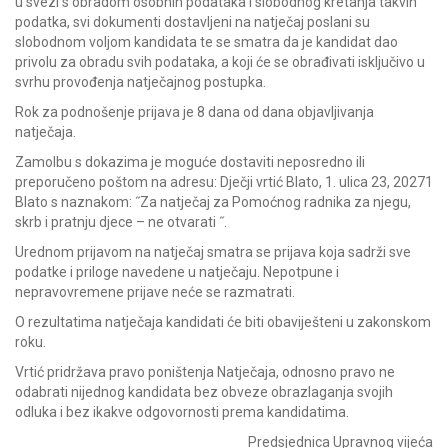
u svezi s obradom osobnih podataka i slobodnog kretanja takvih
podatka, svi dokumenti dostavljeni na natječaj poslani su
slobodnom voljom kandidata te se smatra da je kandidat dao
privolu za obradu svih podataka, a koji će se obrađivati isključivo u
svrhu provođenja natječajnog postupka.
Rok za podnošenje prijava je 8 dana od dana objavljivanja
natječaja.
Zamolbu s dokazima je moguće dostaviti neposredno ili
preporučeno poštom na adresu: Dječji vrtić Blato, 1. ulica 23, 20271
Blato s naznakom: ˝Za natječaj za Pomoćnog radnika za njegu,
skrb i pratnju djece – ne otvarati ˝.
Urednom prijavom na natječaj smatra se prijava koja sadrži sve
podatke i priloge navedene u natječaju. Nepotpune i
nepravovremene prijave neće se razmatrati.
O rezultatima natječaja kandidati će biti obaviješteni u zakonskom
roku.
Vrtić pridržava pravo poništenja Natječaja, odnosno pravo ne
odabrati nijednog kandidata bez obveze obrazlaganja svojih
odluka i bez ikakve odgovornosti prema kandidatima.
Predsjednica Upravnog vijeća